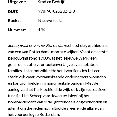
Uitgever:
Stad en Bedrijf
ISBN:
978-90-825232-1-8
Reeks:
Nieuwe reeks
Nummer:
196
Scheepvaartkwartier Rotterdam
schetst de geschiedenis
van een van Rotterdams mooiste wijken. Vanaf de eerste
bebouwing rond 1700 was het 'Nieuwe Werk' een
geliefde locatie voor buitenverblijven van notabele
families. Later ontwikkelde het kwartier zich tot een
stadswijk waar vooraanstaande ondernemers woonden
en kantoor hielden in monumentale panden. Met de
aanleg van het Park behield de wijk ook zijn recreatieve
functie. Het Scheepvaartkwartier bleef bij het
bombardement van 1940 grotendeels ongeschonden en
ademt om die reden nog altijd de sfeer en de allure van
het vooroorlogse Rotterdam.