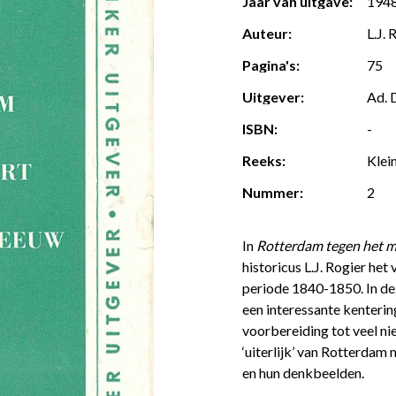
Jaar van uitgave:
194
Auteur:
L.J. 
Pagina's:
75
Uitgever:
Ad. 
ISBN:
-
Reeks:
Klei
Nummer:
2
In
Rotterdam tegen het 
historicus L.J. Rogier het
periode 1840-1850. In de
een interessante kenterin
voorbereiding tot veel nie
‘uiterlijk’ van Rotterdam
en hun denkbeelden.