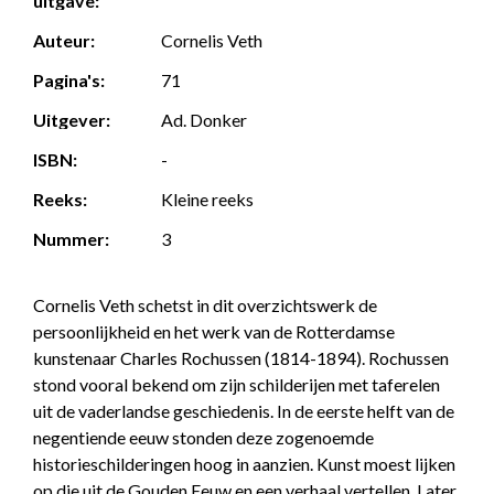
uitgave:
Auteur:
Cornelis Veth
Pagina's:
71
Uitgever:
Ad. Donker
ISBN:
-
Reeks:
Kleine reeks
Nummer:
3
Cornelis Veth schetst in dit overzichtswerk de
persoonlijkheid en het werk van de Rotterdamse
kunstenaar Charles Rochussen (1814-1894). Rochussen
stond vooral bekend om zijn schilderijen met taferelen
uit de vaderlandse geschiedenis. In de eerste helft van de
negentiende eeuw stonden deze zogenoemde
historieschilderingen hoog in aanzien. Kunst moest lijken
op die uit de Gouden Eeuw en een verhaal vertellen. Later